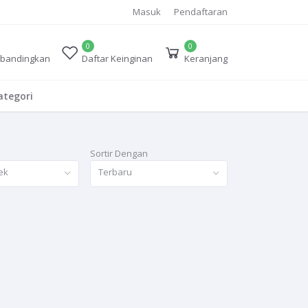
Masuk
Pendaftaran
0
0
bandingkan
Daftar Keinginan
Keranjang
tegori
Sortir Dengan
ek
Terbaru