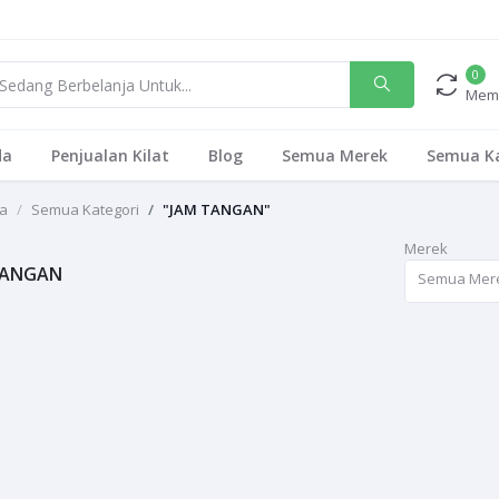
0
Mem
da
Penjualan Kilat
Blog
Semua Merek
Semua Ka
a
Semua Kategori
"JAM TANGAN"
Merek
TANGAN
Semua Mer