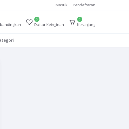
Masuk
Pendaftaran
0
0
bandingkan
Daftar Keinginan
Keranjang
tegori