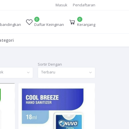
Masuk
Pendaftaran
0
0
bandingkan
Daftar Keinginan
Keranjang
tegori
Sortir Dengan
ek
Terbaru