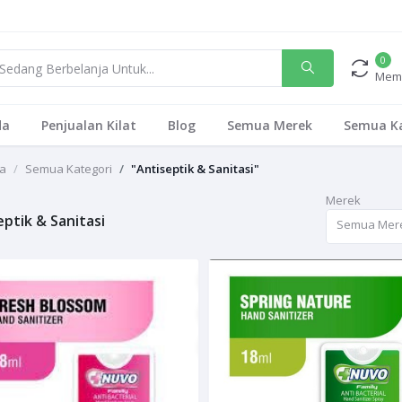
0
Mem
da
Penjualan Kilat
Blog
Semua Merek
Semua Ka
a
Semua Kategori
"Antiseptik & Sanitasi"
Merek
eptik & Sanitasi
Semua Mer