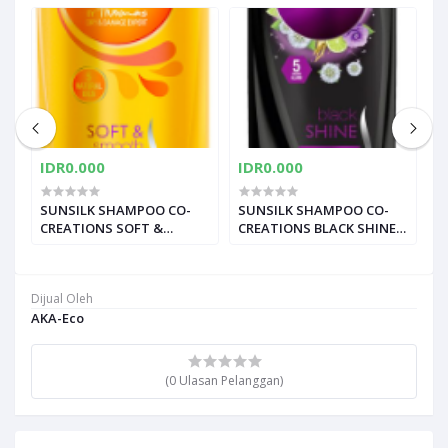
IDR0.000
IDR0.000
I
I
SUNSILK SHAMPOO CO-
SUNSILK SHAMPOO CO-
Z
CREATIONS SOFT &
CREATIONS BLACK SHINE
A
SMOOTH BTL 340ML
BTL 340ML
Dijual Oleh
AKA-Eco
(0 Ulasan Pelanggan)