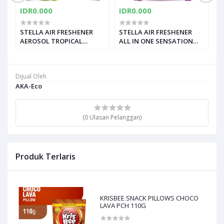
IDR0.000
IDR0.000
I
STELLA AIR FRESHENER
STELLA AIR FRESHENER
S
AEROSOL TROPICAL
ALL IN ONE SENSATION
2
ORANGE KLG 400mL
PCK 70/42g
Dijual Oleh
AKA-Eco
(0 Ulasan Pelanggan)
Produk Terlaris
KRISBEE SNACK PILLOWS CHOCO
LAVA PCH 110G