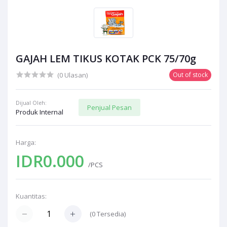
GAJAH LEM TIKUS KOTAK PCK 75/70g
(0 Ulasan)
Out of stock
Dijual Oleh:
Penjual Pesan
Produk Internal
Harga:
IDR0.000
/PCS
Kuantitas:
(
0
Tersedia)