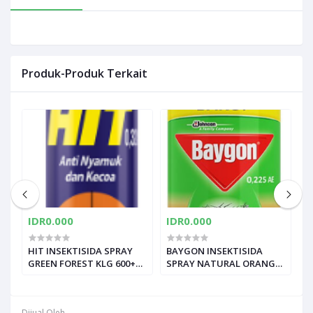
Produk-Produk Terkait
IDR0.000
IDR0.000
I
HIT INSEKTISIDA SPRAY
BAYGON INSEKTISIDA
H
GREEN FOREST KLG 600+75
SPRAY NATURAL ORANGE
P
ML
KLG 275/200mL
Dijual Oleh